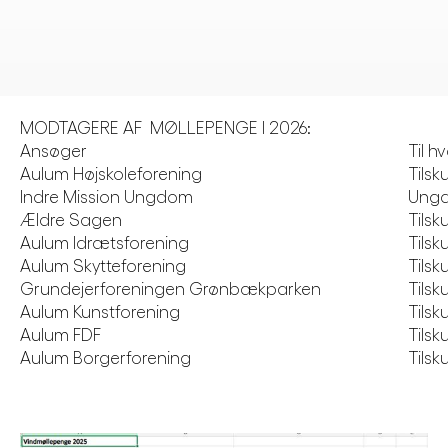
MODTAGERE AF MØLLEPENGE I 2026:
Ansøger
Til h
Aulum Højskoleforening
Tilsk
Indre Mission Ungdom
Ungd
Ældre Sagen
Tilsk
Aulum Idrætsforening
Tilsk
Aulum Skytteforening
Tilsku
Grundejerforeningen Grønbækparken
Tils
Aulum Kunstforening
Tilsk
Aulum FDF
Tilsk
Aulum Borgerforening
Tilsk