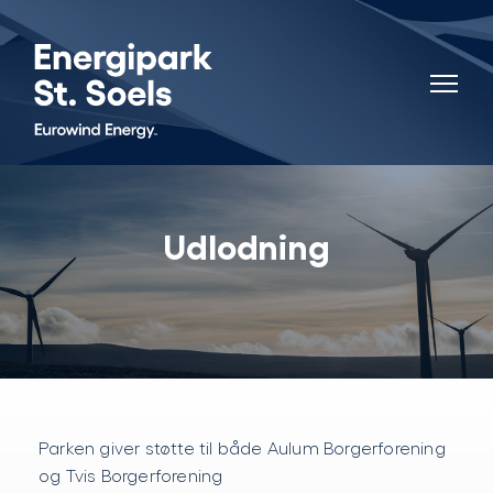
Udlodning
Parken giver støtte til både Aulum Borgerforening
og Tvis Borgerforening