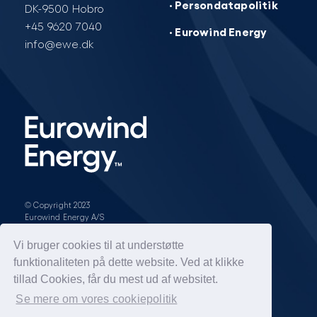
· Persondatapolitik
DK-9500 Hobro
+45 9620 7040
· Eurowind Energy
info@ewe.dk
© Copyright 2023
Eurowind Energy A/S
Design & opbygning af
Vi bruger cookies til at understøtte
funktionaliteten på dette website. Ved at klikke
tillad Cookies, får du mest ud af websitet.
All rights reserved.
Se mere om vores cookiepolitik